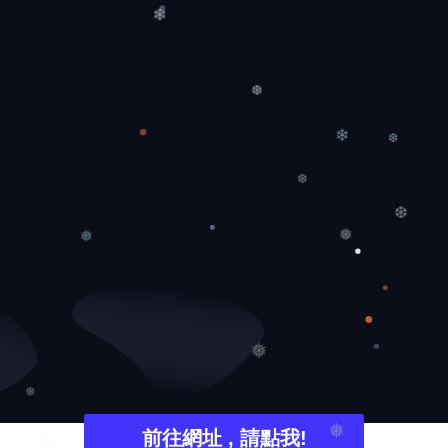
❄
❆
❄
❆
❆
❆
❅
❅
❅
❅
前往網址 , 請點我!