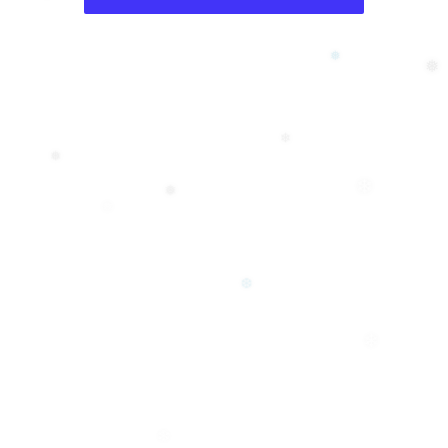
❅
❄
❅
❅
❄
❅
❄
❅
❅
❆
❄