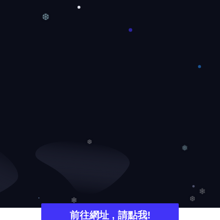
❆
❅
❆
❄
❄
前往網址 , 請點我!
❆