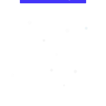
❆
❄
❄
❅
❄
❄
❄
❅
❅
❅