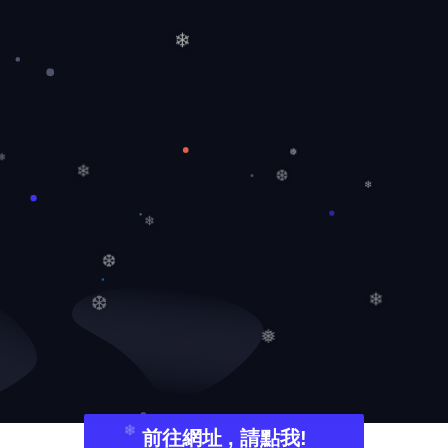
❄
❅
❄
❄
❆
❄
❄
❆
❆
❄
❅
前往網址 , 請點我!