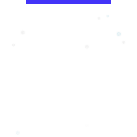
❄
❄
❆
❅
❄
❆
❆
❄