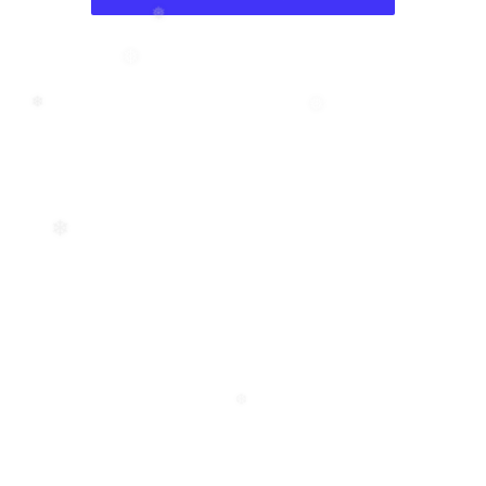
❅
❅
❅
❄
❄
❆