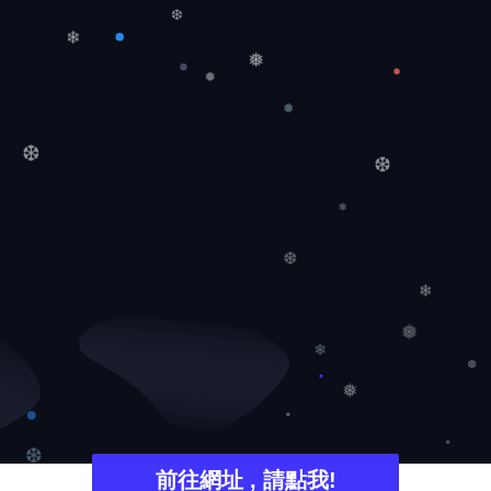
❆
❄
❅
❅
❅
❆
❆
❄
❆
❄
❅
❄
❆
❅
前往網址 , 請點我!
❆