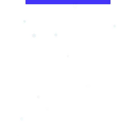
❅
❅
❄
❄
❅
❄
❅
❆
❄
❄