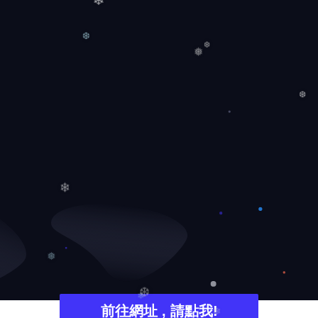
❄
❆
❆
❅
❆
❄
❅
❆
前往網址 , 請點我!