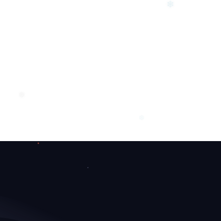
❄
❅
❆