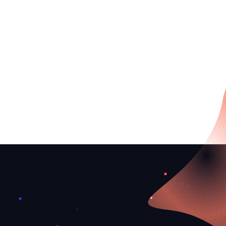
❅
❄
❆
❅