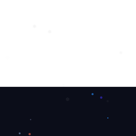
❅
❅
❄
❅
❄
❆
❆