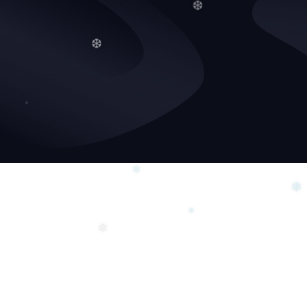
❄
❆
❆
❄
❅
❅
❆