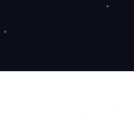
❄
❄
❄
❄