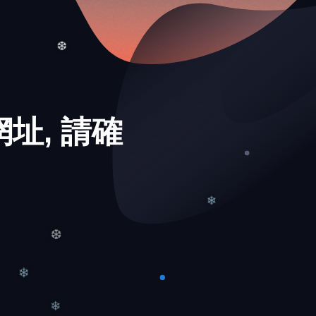
❆
址, 請確
❆
❄