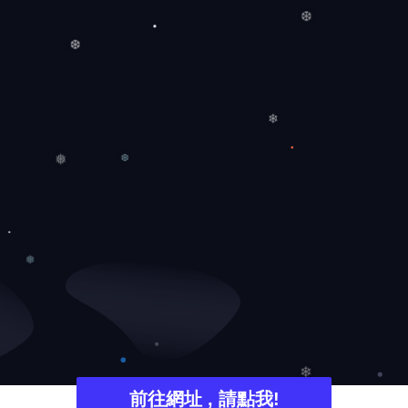
❆
❆
❄
❆
❅
❅
前往網址 , 請點我!
❄