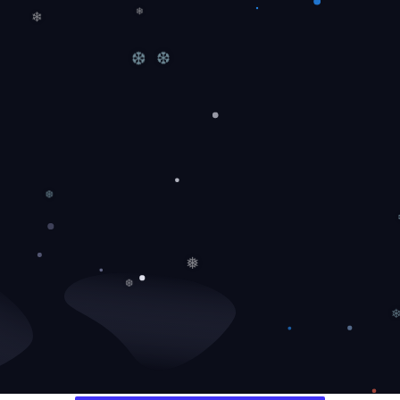
❆
❄
❄
❆
❆
❆
❅
❆