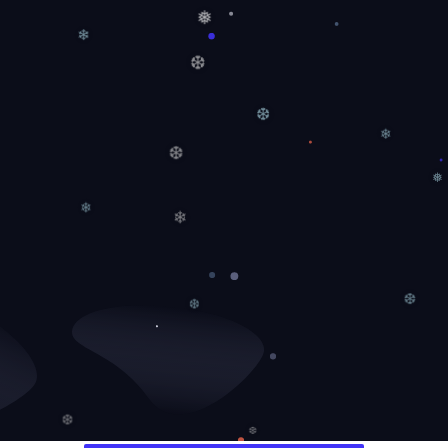
❅
❄
❆
❆
❄
❆
❅
❄
❄
❆
❆