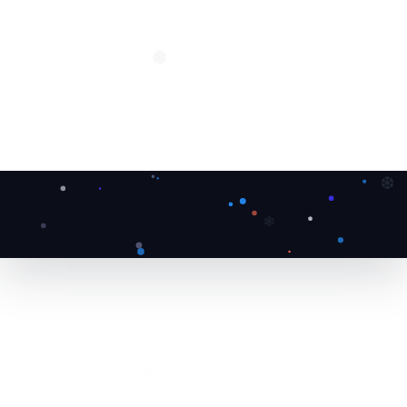
❆
❆
❄
❅