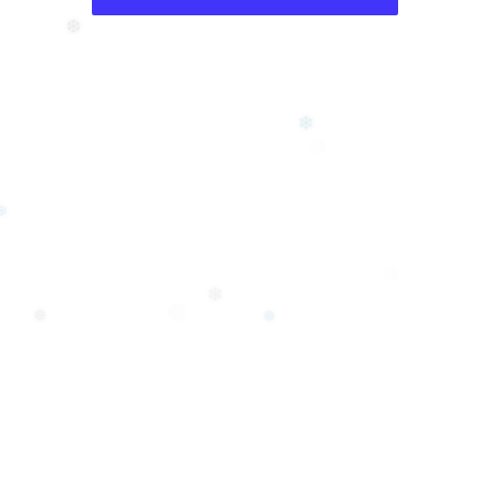
❄
❆
❄
❅
❄
❄
❄
❅
❅
❅