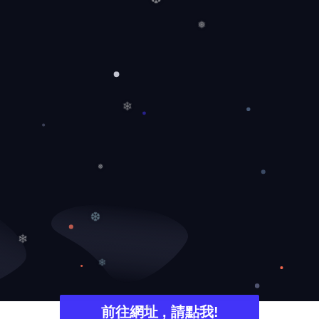
❆
❅
❄
❅
❆
❄
❄
前往網址 , 請點我!