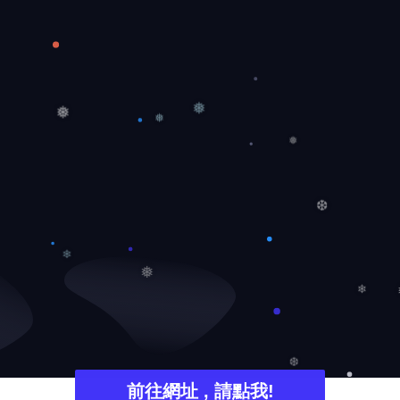
❆
❅
❅
❅
❅
❆
❄
❅
❄
❆
前往網址 , 請點我!