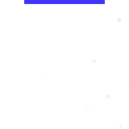
❅
❄
❆
❄
❆
❆