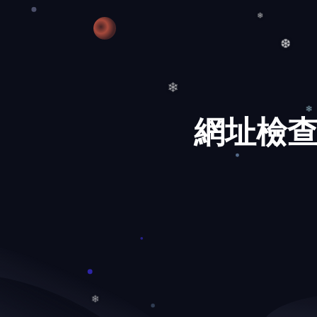
❆
❄
❆
網址檢查
❄
❄