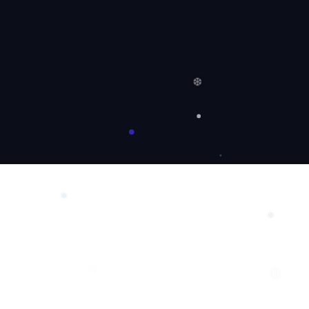
❅
❆
❄
❆