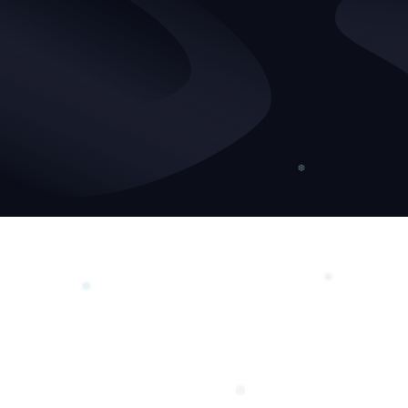
❄
❆
❅
❅