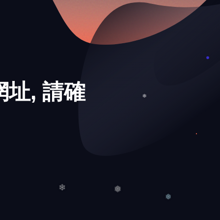
址, 請確
❅
❄
❅
❄