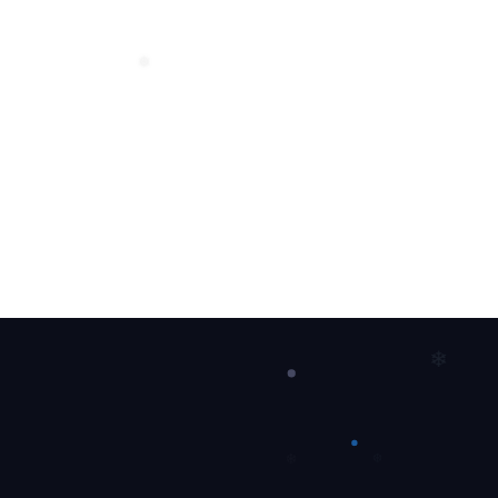
❅
❅
❄