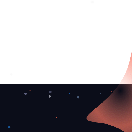
❅
❄
❆
❆