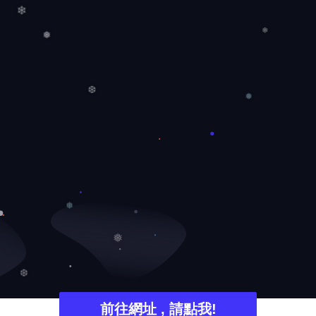
❅
❄
❄
❅
❆
❅
❅
❅
❆
前往網址 , 請點我!