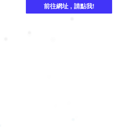
前往網址 , 請點我!
❄
❆
❅
❆
❅
❆
❄
❅
❅
❄
❅