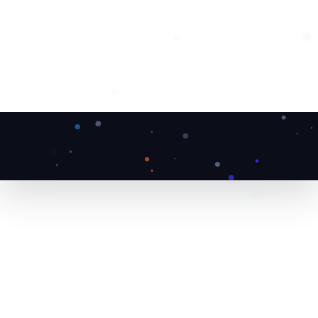
❆
❄
❅
❅
❄
❆