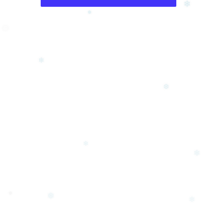
❄
❅
❅
❄
❆
❄
❄
❅
❅
❄