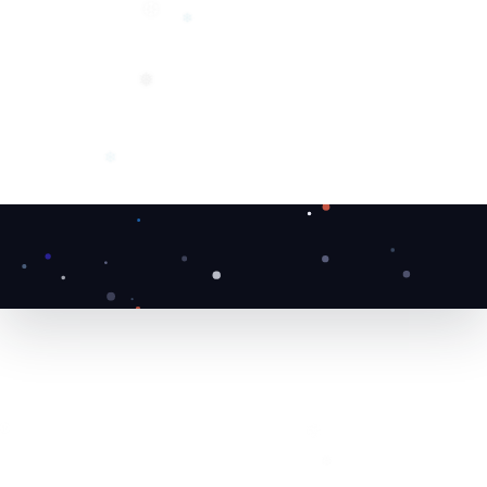
❆
❄
❅
❄
❆
❆