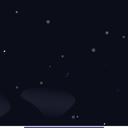
❅
❆
❅
❄
❄
❆