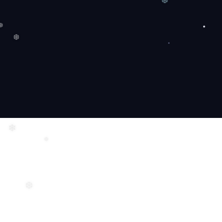
❆
❆
❆
❄
❆
❆