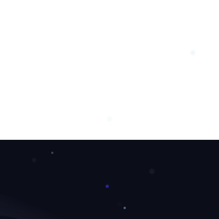
❄
❄
❄
❅