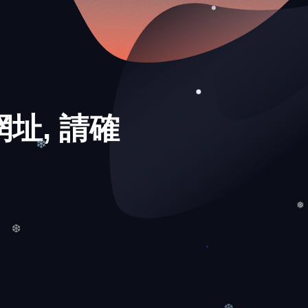
❄
❅
址, 請確
❄
❆
❅