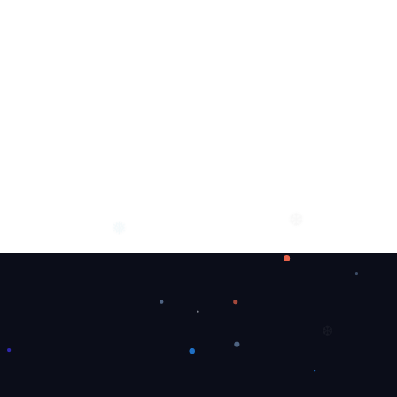
❆
❆
❅