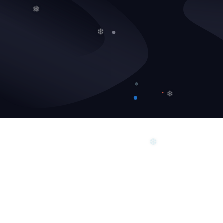
❅
❆
❄
❄
❆