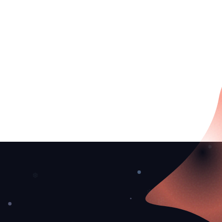
❅
❆
❄