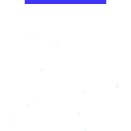
❄
❄
❆
❄
❄
❄
❅
❄
❅
❄