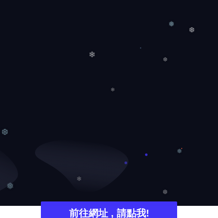
❅
❆
❄
❆
❄
❆
❅
❄
❅
❆
前往網址 , 請點我!