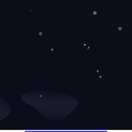
❄
❄
❄
❅
❄