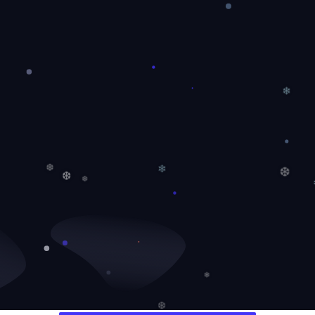
❄
❆
❄
❆
❆
❆
❄