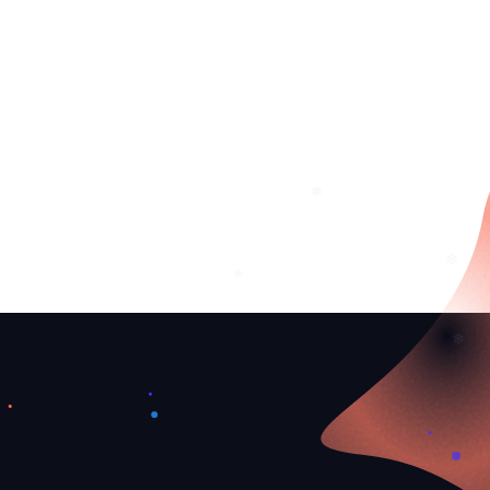
❅
❄
❄
❅
❄