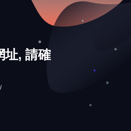
❅
址, 請確
❆
❄
/
❆