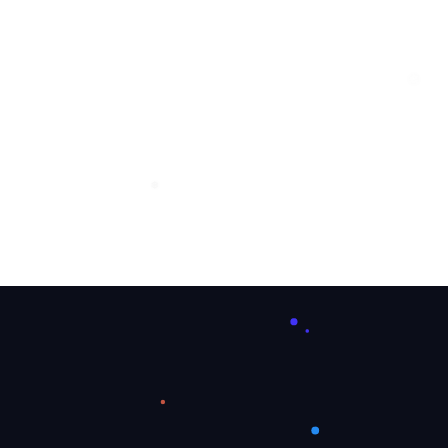
❆
❄
❅
❅