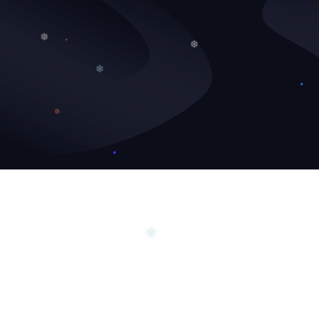
❄
❅
❆
❅
❄
❄
❄