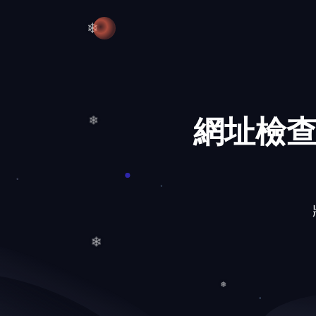
❅
❄
網址檢查
❄