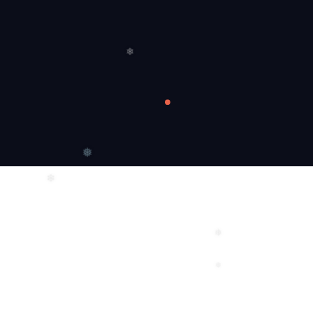
❆
❄
❅
❄
❅