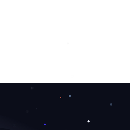
❄
❅
❅