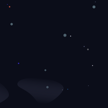
❅
❅
❅
❅
❅
❆