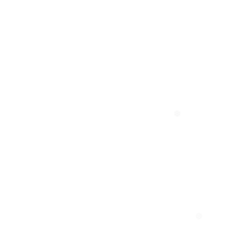
❆
❄
❆