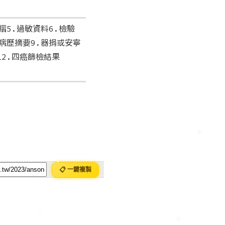
摺5.過敏資料6.檢驗
院病歷摘要9.器捐或安寧
12.四癌篩檢結果
📋 一鍵複製
❄