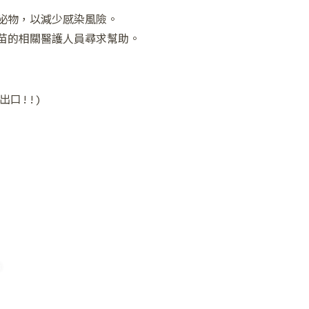
泌物，以減少感染風險。
苗的相關醫護人員尋求幫助。
出口!!)
❅
❄