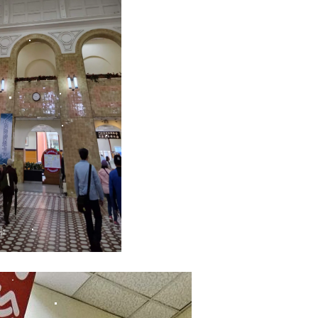
❄
❄
❆
❄