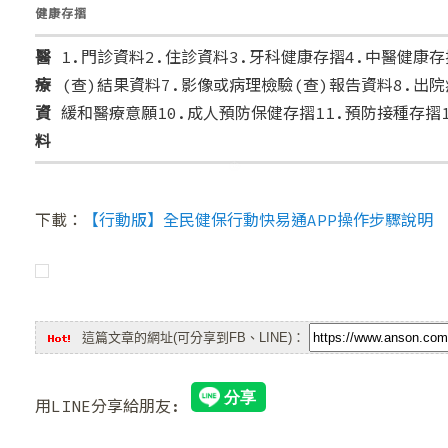
健康存摺
❄
醫
1.門診資料2.住診資料3.牙科健康存摺4.中醫健康存
療
(查)結果資料7.影像或病理檢驗(查)報告資料8.出
資
緩和醫療意願10.成人預防保健存摺11.預防接種存摺
料
下載：
【行動版】全民健保行動快易通APP操作步驟說明
❆
這篇文章的網址(可分享到FB、LINE)：
❆
用LINE分享給朋友: