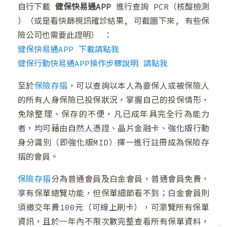
自行下載
健保快易通APP
進行查詢 PCR（核酸檢測
）（或是看快篩視訊確診結果, 可截圖下來, 有些保
險公司也需要此證明） ：
健保快易通APP 下載請點我
健保行動快易通APP操作步驟說明 請點我
至於
保險存摺
，可以查詢以本人為要保人或被保險人
的所有人身保險已投保狀況，掌握自己的投保情形，
免除整理、保存的不便，凡已成年具完全行為能力
者，均可藉由自然人憑證、晶片金融卡、強化版行動
身分識別（即強化版MID）擇一進行註冊成為保險存
摺的會員。
保險存摺
分為普通會員及白金會員，普通會員免費，
享有保單總覽功能，但保單細節看不到；白金會員則
須繳交年費100元（可線上刷卡），可瀏覽所有保單
資訊，且於一年內不限次數完整查看所有保單資料，