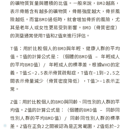
的礦物質質量與體積的比值。一般來說，BMD越高，
表示骨骼含有越多的礦物質，骨骼強度越大，骨折風
險越低。而當BMD過低時，就會增加骨折的風險，尤
其是老年人或女性更易受到影響。BMD（骨質密度）
的測量通常使用T值和Z值來進行評估。
T值：用於比較個人的BMD與年輕、健康人群的平均
值。T值的計算公式是：（個體的BMD值 – 年輕成人
❅
的平均BMD值）/ 年輕成人的標準差。根據WHO的定
義，T值≤-2.5表示骨質疏鬆症，T值在-1到-2.5之
間表示骨量減少（骨質密度降低），T值＞-1表示正
❄
常。
❆
Z值：用於比較個人的BMD與同齡、同性別的人群的平
均值。Z值的計算公式是：（個體的BMD值 – 同齡同
性別人群的平均BMD值）/ 同齡同性別人群的標準
差。Z值在正負2之間被認為是正常範圍，Z值低於-2