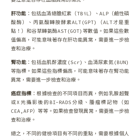
肝功能
：包括血清總膽紅素（TBiL）、ALP（鹼性磷
❆
酸酶）、丙氨酸轉胺酵素ALT(GPT)（ALT才是重
❅
點！）和谷草轉氨酶AST(GOT)等數值。如果這些數
值偏高，可能意味著存在肝功能異常，需要進一步檢
❆
查和治療。
腎功能
：包括血肌酐濃度(Scr)、血清尿素氮(BUN)
❆
等指標。如果這些指標偏高，可能意味著存在腎功能
異常，需要進一步檢查和治療。
癌症指標
：根據檢查的不同項目而異，例如乳腺超聲
或X光攝影後的BI-RADS分級、腫瘤標記物（如
CEA,AFP）等等。如果檢查發現異常，需要進一步檢
查和治療。
總之，不同的健檢項目有不同的重點，需要根據個人