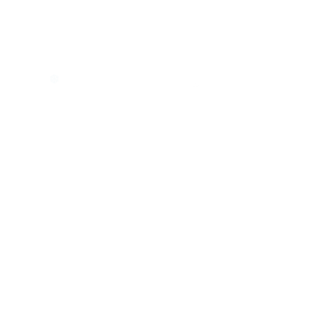
❅
❄
❄