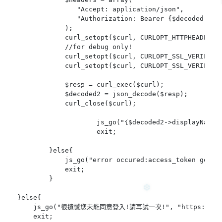
               "Accept: application/json",

               "Authorization: Bearer {$decoded->acc
            );

            curl_setopt($curl, CURLOPT_HTTPHEADER, $
            //for debug only!

            curl_setopt($curl, CURLOPT_SSL_VERIFYHOS
            curl_setopt($curl, CURLOPT_SSL_VERIFYPEE
            $resp = curl_exec($curl);

            $decoded2 = json_decode($resp);

            curl_close($curl);

❆
                    js_go("{$decoded2->displayNam
                    exit;

❄
        }else{

            js_go("error occured:access_token gone
            exit;

        }

}else{

    js_go("很遺憾您未能同意登入!請再試一次!", "https://www.x
    exit;
