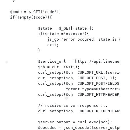
 }

❄
$code = $_GET['code'];

if(!empty($code)){

            $state = $_GET['state'];

            if($state!='xxxxxxx'){

                js_go("error occured: state is wrong
                exit;

❅
❅
            }

            $service_url = 'https://api.line.me/oaut
            $ch = curl_init();

❆
            curl_setopt($ch, CURLOPT_URL,$service_ur
            curl_setopt($ch, CURLOPT_POST, 1);

            curl_setopt($ch, CURLOPT_POSTFIELDS,

                        "grant_type=authorization_c
            curl_setopt($ch, CURLOPT_HTTPHEADER, arr
            // receive server response ...

            curl_setopt($ch, CURLOPT_RETURNTRANSFER,
            $server_output = curl_exec($ch);

            $decoded = json_decode($server_output);
