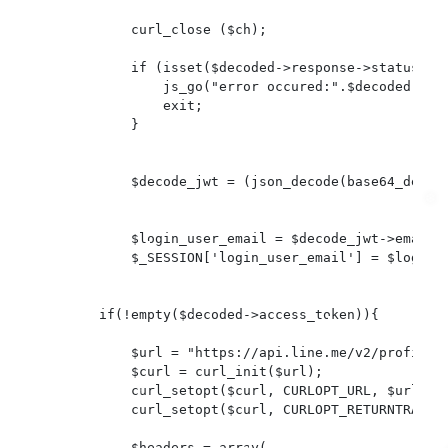
❄
            curl_close ($ch);

            if (isset($decoded->response->status) &&
                js_go("error occured:".$decoded->res
❄
                exit;

            }

❄
            $decode_jwt = (json_decode(base64_decode
            $login_user_email = $decode_jwt->em
            $_SESSION['login_user_email'] = $lo
❄
        if(!empty($decoded->access_token)){

❄
            $url = "https://api.line.me/v2/profile";
            $curl = curl_init($url);

            curl_setopt($curl, CURLOPT_URL, $url);

            curl_setopt($curl, CURLOPT_RETURNTRANSFE
            $headers = array(
