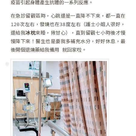
疫苗引起身體產生抗體的一系列反應。
在急診留觀區時，心跳還是一直降不下來，都一直在
120次左右，發燒也在38度左右（護士小姐人很好，
❄
還給我
冰枕
來睡，揪甘心），直到留觀七小時後才慢
❅
慢降下來！醫生也是要我多補充水分，好好休息，最
後開個退燒藥給我備用 就回家啦。
❆
❄