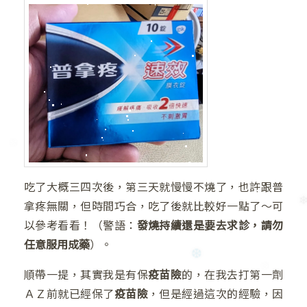
吃了大概三四次後，第三天就慢慢不燒了，也許跟普
拿疼無關，但時間巧合，吃了後就比較好一點了～可
以參考看看！（警語：
發燒持續還是要去求診，請勿
❆
❆
任意服用成藥
）。
❅
順帶一提，其實我是有保
疫苗險
的，在我去打第一劑
ＡＺ前就已經保了
疫苗險
，但是經過這次的經驗，因