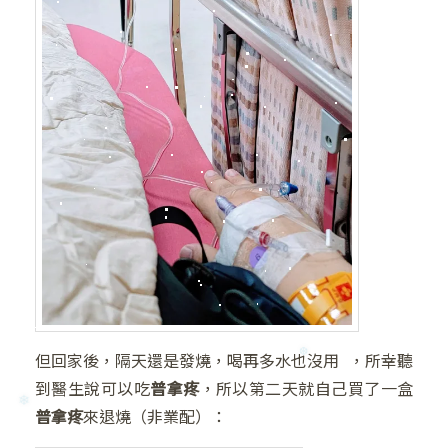
❄
❆
但回家後，隔天還是發燒，喝再多水也沒用 ，所幸聽
❄
到醫生說可以吃
普拿疼
，所以第二天就自己買了一盒
普拿疼
來退燒（非業配）：