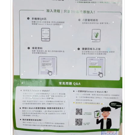
❆
❆
❅
❅
❄