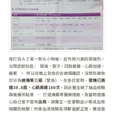
❄
我打完ＡＺ第一劑６小時後，反作用力真的很強烈，
❄
出現症狀包括： 發燒、發冷、四肢痠痛、心跳加速、
❄
疲累 。 所以在晚上到急診去做個確認，沒想到被急
診分為
檢傷第三級
（緊急），在急診室時，
發燒已高
達38.8度、心跳高達160次
，因此醫生做了抽血檢驗
❄
與後續吊點滴 、 打退燒藥等醫療措施。我當時還擔
心自己是不是有
血栓
，請醫生一定要驗血小板或血栓
相關的檢驗！所幸血液檢驗各項數值都正常，應該是