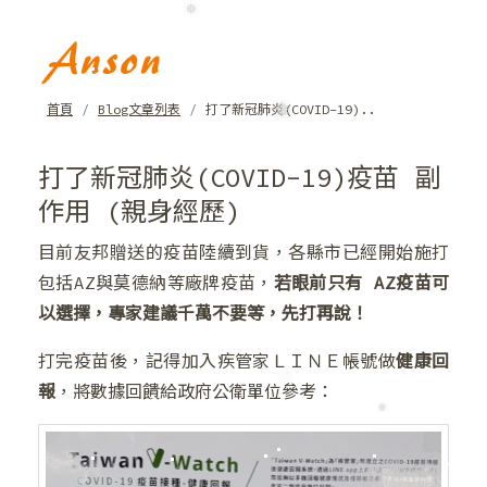
❆
❅
首頁
Blog文章列表
打了新冠肺炎(COVID-19)..
❄
打了新冠肺炎(COVID-19)疫苗 副
作用 (親身經歷)
目前友邦贈送的疫苗陸續到貨，各縣市已經開始施打
包括AZ與莫德納等廠牌疫苗，
若眼前只有 AZ疫苗可
以選擇，專家建議千萬不要等，先打再說！
打完疫苗後，記得加入疾管家ＬＩＮＥ帳號做
健康回
報
，將數據回饋給政府公衛單位參考：