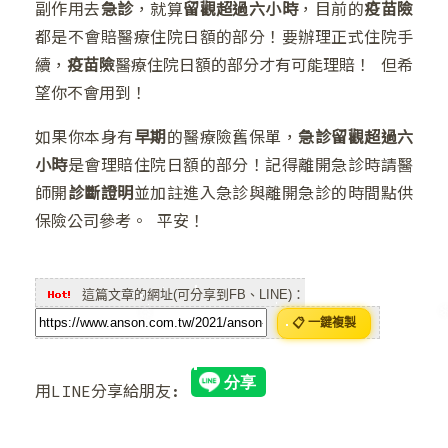
副作用去
急診
，就算
留觀超過六小時
，目前的
疫苗險
都是不會賠醫療住院日額的部分！要辦理正式住院手
續，
疫苗險
醫療住院日額的部分才有可能理賠！ 但希
望你不會用到！
如果你本身有
早期
的醫療險舊保單，
急診留觀超過六
❅
小時
是會理賠住院日額的部分！記得離開急診時請醫
❄
師開
診斷證明
並加註進入急診與離開急診的時間點供
❄
保險公司參考。 平安！
這篇文章的網址(可分享到FB、LINE)：
📋 一鍵複製
用LINE分享給朋友:
❄