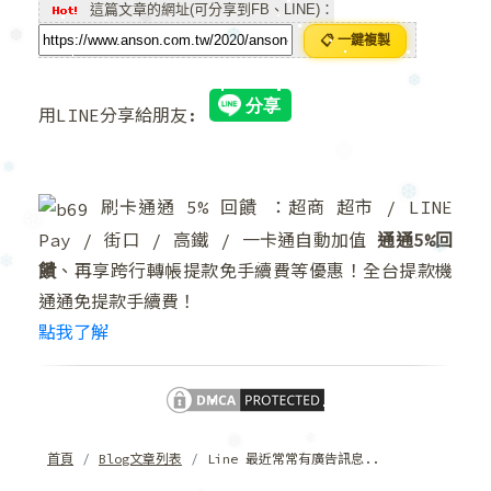
這篇文章的網址(可分享到FB、LINE)：
❆
📋 一鍵複製
❄
❆
❆
❆
用LINE分享給朋友:
❆
刷卡通通 5% 回饋 ：超商 超市 / LINE
❅
❅
❆
Pay / 街口 / 高鐵 / 一卡通自動加值
通通5%回
饋
、再享跨行轉帳提款免手續費等優惠！全台提款機
❆
通通免提款手續費！
❄
❄
點我了解
首頁
Blog文章列表
Line 最近常常有廣告訊息..
❅