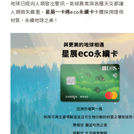
地球已經向人類發出警訊，氣候異常與各種天災都讓
❆
人類損失嚴重，
星展一卡通eco永續卡
卡體採用環保
材質，永續地球之美！
❅
❆
❆
❆