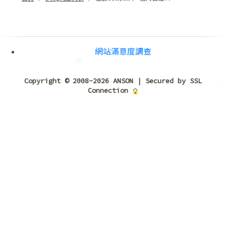
❆
網站滿意度調查
Copyright © 2008-2026 ANSON | Secured by SSL
Connection
❆
❅
❄
❅