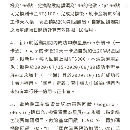
檻為100點，兌換點數總額須為100的倍數，每100點
可兌換刷卡金NT$100。完成兌換後，刷卡金將於5個
工作天入帳。現金積點於每期回饋後，自該回饋週期
之帳單結帳日開始計算有效期限 18個月。
4. 新戶於活動期間內成功申辦星展eco永續卡（一
❅
卡通），可享核卡後30天一卡通自動加值20%現金回
饋。限新戶，每人回饋上限NT$300。本活動適用對
象：新戶於2020/07/15~2020/09/30成功申辦星
展eco永續卡（一卡通）且於2020/10/15前成功核
❆
卡者方適用。「新戶」定義：限申請人申辦前6個月內
❅
未持有本行任一信用卡正卡者。
❆
5. 電動機車充電資費享8%高額回饋。Gogoro、
eMoving機車充/換電資費為星展eco永續卡指定綠
色消費加碼項目，故除基本回饋 1.5% 外，再加碼
通路回饋 5%，加上「國內消費限時加碼1.5%」活