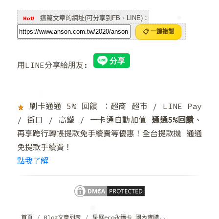
這篇文章的網址(可分享到FB、LINE)：
📋 一鍵複製
❆
用LINE分享給朋友:
❅
刷卡通通 5% 回饋 ：超商 超市 / LINE Pay
❄
/ 街口 / 高鐵 / 一卡通自動加值
通通5%回饋
、
❄
再享跨行轉帳提款免手續費等優惠！全台提款機 通通
免提款手續費！
點我了解
❄
首頁
Blog文章列表
星展eco永續卡 國內實體..