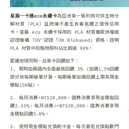
星展一卡通eco永續卡
為亞洲第一張利用可供生物分
❄
解材質（PLA）且燃燒不產生有毒氣體之環保信用
卡。星展 eco 永續卡採用的 PLA 材質獲歐洲權威
認證機構 TÜV 認證「OK Biobased」資格，證明
PLA 材質中的植物原料佔比超過 99%。
愛護地球同時，此新卡回饋如下：
1. 限時加碼國內全面最高回饋 3% (加碼1.5%回饋
部分依每期帳單計算，每期帳單加碼回饋上限為現金
積點150點)。
❄
2. 每月消費<NT$20,000，國
外
消費享現金積點回
❆
❅
饋2.55%，每月消費>=NT$20,000，國
外
消費享現
金積點回饋3.0%。
3. 使用現金積點兌換刷卡金，每次最低兌換點數門