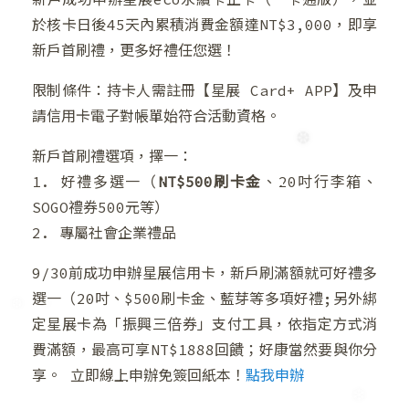
於核卡日後45天內累積消費金額達NT$3,000，即享
新戶首刷禮，更多好禮任您選！
限制條件：持卡人需註冊【星展 Card+ APP】及申
請信用卡電子對帳單始符合活動資格。
新戶首刷禮選項，擇一：
1. 好禮多選一（
NT$500刷卡金
、20吋行李箱、
SOGO禮券500元等）
❆
2. 專屬社會企業禮品
9/30前成功申辦星展信用卡，新戶刷滿額就可好禮多
選一（20吋、$500刷卡金、藍芽等多項好禮;另外綁
❆
定星展卡為「振興三倍券」支付工具，依指定方式消
費滿額，最高可享NT$1888回饋；好康當然要與你分
享。 立即線上申辦免簽回紙本！
點我申辦