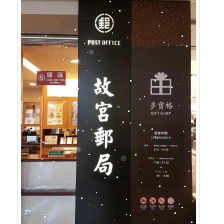
❄
❄
❅
❄