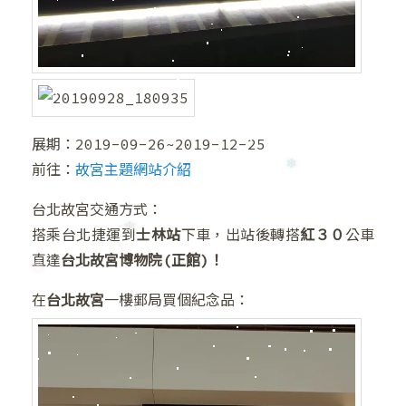
❆
展期：2019-09-26~2019-12-25
❅
前往：
故宮主題網站介紹
台北故宮交通方式：
搭乘台北捷運到
士林站
下車，出站後轉搭
紅３０
公車
直達
台北故宮博物院(正館)！
在
台北故宮
一樓郵局買個紀念品：