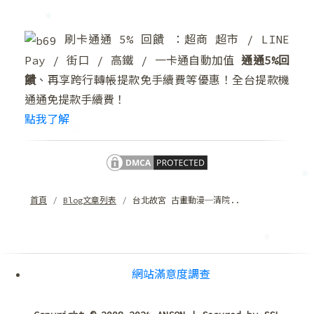
❅
刷卡通通 5% 回饋 ：超商 超市 / LINE
Pay / 街口 / 高鐵 / 一卡通自動加值
通通5%回
❄
饋
、再享跨行轉帳提款免手續費等優惠！全台提款機
通通免提款手續費！
點我了解
首頁
Blog文章列表
台北故宮 古畫動漫─清院..
❄
網站滿意度調查
❄