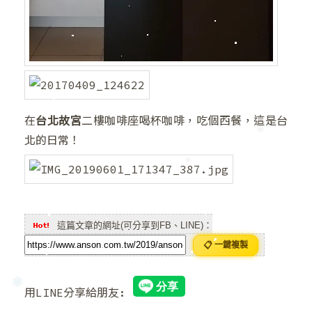
❅
❆
在
台北故宮
二樓咖啡座喝杯咖啡，吃個西餐，這是台
❅
北的日常！
這篇文章的網址(可分享到FB、LINE)：
📋 一鍵複製
用LINE分享給朋友: