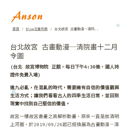
❅
❄
首頁
Blog文章列表
台北故宮 古畫動漫─清院..
台北故宮 古畫動漫─清院畫十二月
❄
令圖
(台北 故宮博物院 正館，每日下午4:30後，國人持
證件免費入場)
逢九必亂，在混亂的時代，需要擁有自信的價值觀與
生活方式；讓我們看看古人的四季生活日常，並回到
❄
現實中找到自己堅信的價值。
故宮一樓故宮書畫之高解析動畫，原來一直是放清明
上河圖，於2019/09/26起已經換展為古畫動漫─清