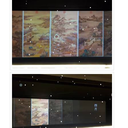
❅
❄
❅
❆
❆
❅
❄