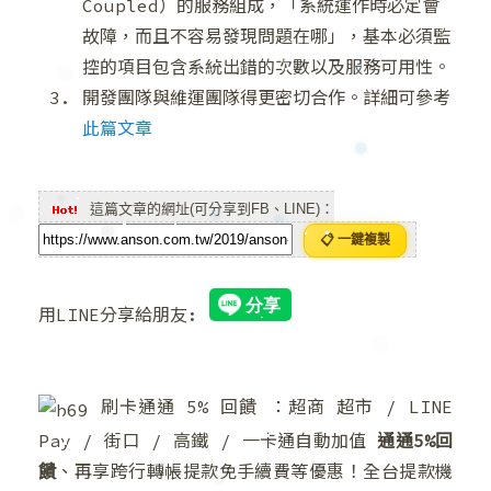
Coupled）的服務組成，「系統運作時必定會
故障，而且不容易發現問題在哪」，基本必須監
❅
控的項目包含系統出錯的次數以及服務可用性。
開發團隊與維運團隊得更密切合作。詳細可參考
❅
❄
❆
此篇文章
❅
這篇文章的網址(可分享到FB、LINE)：
📋 一鍵複製
❄
❆
❆
❅
❅
用LINE分享給朋友:
❅
刷卡通通 5% 回饋 ：超商 超市 / LINE
Pay / 街口 / 高鐵 / 一卡通自動加值
通通5%回
饋
、再享跨行轉帳提款免手續費等優惠！全台提款機