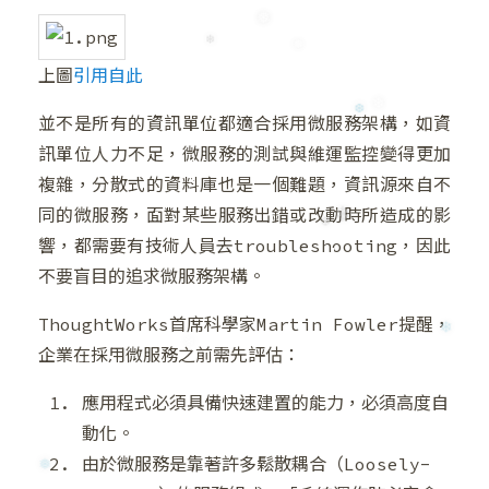
上圖
引用自此
❅
❄
❅
並不是所有的資訊單位都適合採用微服務架構，如資
訊單位人力不足，微服務的測試與維運監控變得更加
❄
❆
複雜，分散式的資料庫也是一個難題，資訊源來自不
同的微服務，面對某些服務出錯或改動時所造成的影
響，都需要有技術人員去troubleshooting，因此
❆
❄
不要盲目的追求微服務架構。
ThoughtWorks首席科學家Martin Fowler提醒，
企業在採用微服務之前需先評估：
❄
應用程式必須具備快速建置的能力，必須高度自
❄
動化。
由於微服務是靠著許多鬆散耦合（Loosely-