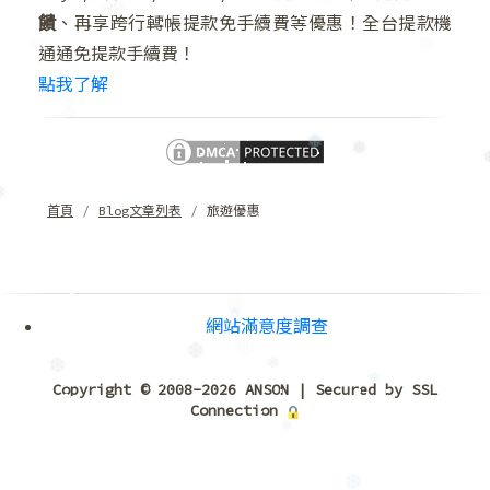
饋
、再享跨行轉帳提款免手續費等優惠！全台提款機
❆
通通免提款手續費！
❄
❄
點我了解
❆
❅
❅
首頁
Blog文章列表
旅遊優惠
❄
❄
網站滿意度調查
❅
❄
❅
❆
❄
Copyright © 2008-2026 ANSON | Secured by SSL
❆
❆
Connection
❄