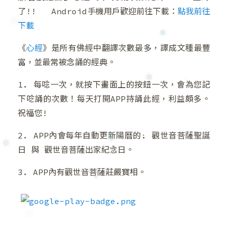
❆
❆
了!! Android手機用戶歡迎前往下載：
點我前往
❆
❆
下載
❅
《
心經
》是所有佛經中翻譯次數最多，譯成文種最豐
❄
富，並最常被念誦的經典。
1. 每唸一次，就按下畫面上的按鈕一次，會為您記
下唸誦的次數！每天打開APP持誦此經，利益頗多。
❄
❄
祝福您!
2. APP內會每年自動更新陽曆的: 觀世音菩薩聖誕
日 與 觀世音菩薩出家紀念日。
❆
❆
3. APP內有觀世音菩薩莊嚴寶相。
❅