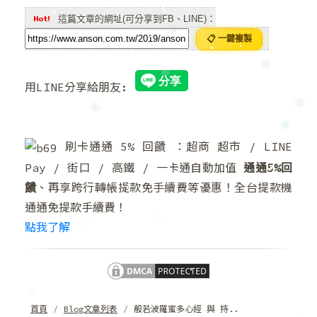
❄
這篇文章的網址(可分享到FB、LINE)：
📋 一鍵複製
❆
❄
用LINE分享給朋友:
❄
❄
❆
❆
刷卡通通 5% 回饋 ：超商 超市 / LINE
❄
Pay / 街口 / 高鐵 / 一卡通自動加值
通通5%回
饋
、再享跨行轉帳提款免手續費等優惠！全台提款機
通通免提款手續費！
點我了解
❄
❄
首頁
Blog文章列表
般若波羅蜜多心經 與 持..