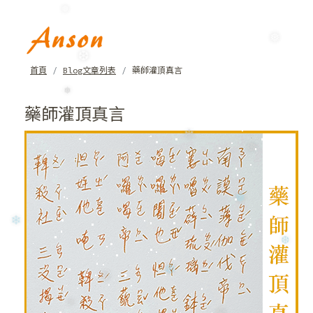
❅
❅
首頁
Blog文章列表
藥師灌頂真言
❆
藥師灌頂真言
❅
❄
❆
❅
❄
❆
❆