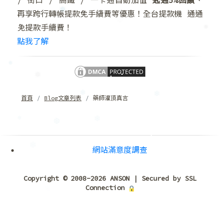
/ 街口 / 高鐵 / 一卡通自動加值
通通5%回饋
、
❆
再享跨行轉帳提款免手續費等優惠！全台提款機 通通
❆
免提款手續費！
❅
點我了解
❄
❅
❅
❅
首頁
Blog文章列表
藥師灌頂真言
❅
❄
❄
❄
❆
網站滿意度調查
❄
❄
Copyright © 2008-2026 ANSON | Secured by SSL
Connection