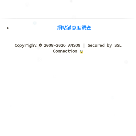
❅
❄
❅
網站滿意度調查
❆
Copyright © 2008-2026 ANSON | Secured by SSL
Connection
❅
❄
❆
❆
❅
❆
❅