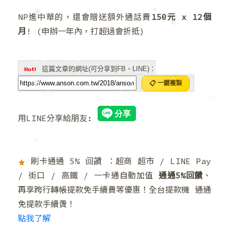
NP進中華的，還會贈送額外通話費
150元 x 12個
月
! (申辦一年內，打超過會折抵)
❅
❅
❄
這篇文章的網址(可分享到FB、LINE)：
📋 一鍵複製
❅
❅
用LINE分享給朋友:
❆
❅
刷卡通通 5% 回饋 ：超商 超市 / LINE Pay
❄
/ 街口 / 高鐵 / 一卡通自動加值
通通5%回饋
、
再享跨行轉帳提款免手續費等優惠！全台提款機 通通
免提款手續費！
❄
❄
點我了解