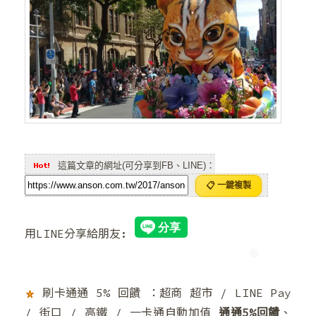
❆
❆
❆
❄
這篇文章的網址(可分享到FB、LINE)：
📋 一鍵複製
用LINE分享給朋友:
❆
刷卡通通 5% 回饋 ：超商 超市 / LINE Pay
/ 街口 / 高鐵 / 一卡通自動加值
通通5%回饋
、