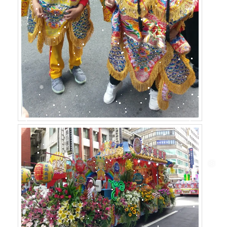
❆
❄
❄