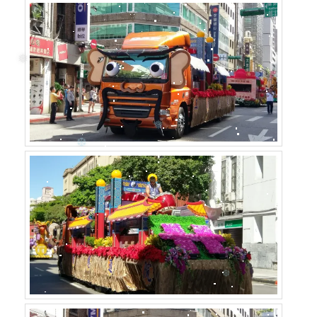
❆
❆
❄
❄
❆
❆
❄