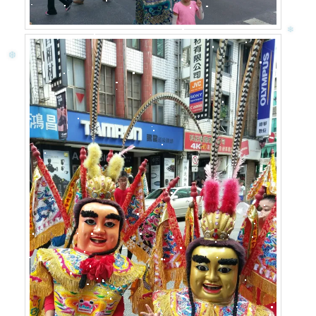
❆
❄
❄
❄