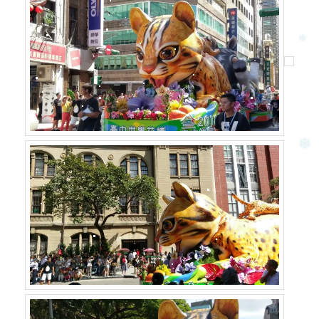
❅
❅
❆
❆