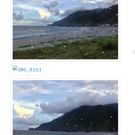
❆
❆
❆
❆
❅