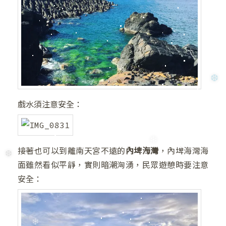
❆
戲水須注意安全：
接著也可以到離南天宮不遠的
內埤海灣
，內埤海灣海
面雖然看似平靜，實則暗潮洶湧，民眾遊憩時要注意
安全：