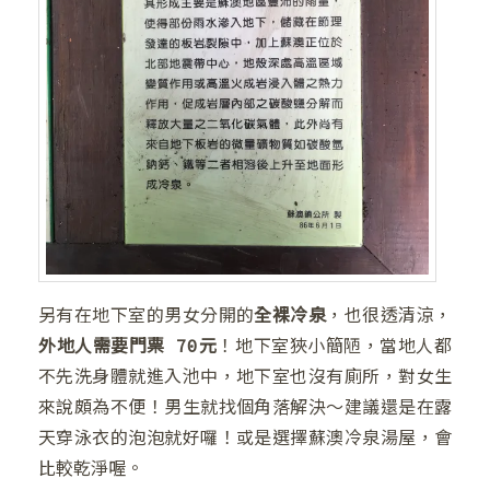
❆
❄
❄
另有在地下室的男女分開的
全裸冷泉
，也很透清涼，
外地人需要門票 70元
！地下室狹小簡陋，當地人都
不先洗身體就進入池中，地下室也沒有廁所，對女生
來說頗為不便！男生就找個角落解決～建議還是在露
❄
天穿泳衣的泡泡就好囉！或是選擇蘇澳冷泉湯屋，會
比較乾淨喔。