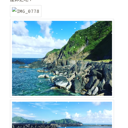
❆
❆
❅