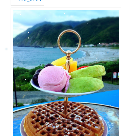
❆
❆
❄