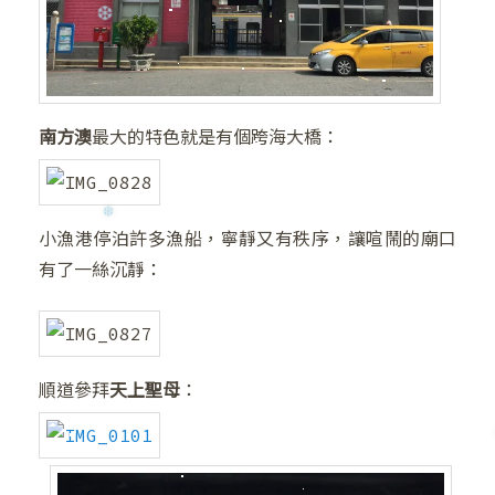
❅
南方澳
最大的特色就是有個跨海大橋：
小漁港停泊許多漁船，寧靜又有秩序，讓喧鬧的廟口
有了一絲沉靜：
順道參拜
天上聖母
：
❅