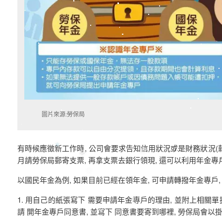
❄
❅
❄
圖片來源:勞保局
❆
有時候應徵新工作時, 公司會要求告知信用狀況或是財務狀況(薪
月請勞保局郵寄支票, 再拿支票去銀行領現, 還可以利用年金專
以國民年金為例, 如果目前已經在領年金, 可申請轉撥年金專戶,
1. 用自己的紙張寫下 需要申請年金專戶的理由, 並附上相關單
請 開年金專戶同意書, 並寫下 同意書要寄到哪裡, 勞保局會以