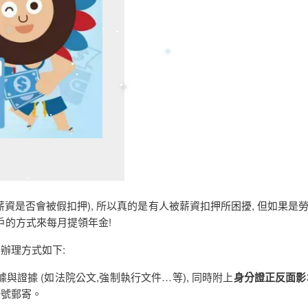
❅
❆
❆
❅
資是否會被假扣押), 所以真的是有人被薪資扣押所困擾, 但如果是
戶的方式來每月提領年金!
❅
 辦理方式如下:
據與證據 (如法院公文,強制執行文件…等), 同時附上
身分證正反面影
掛號郵寄。