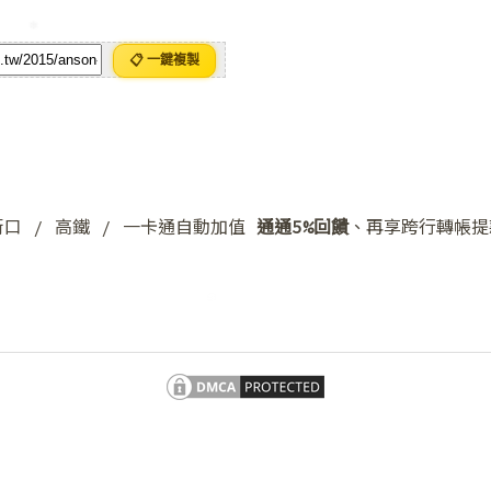
❅
📋 一鍵複製
❄
 街口 / 高鐵 / 一卡通自動加值
通通5%回饋
、再享跨行轉帳提
❅