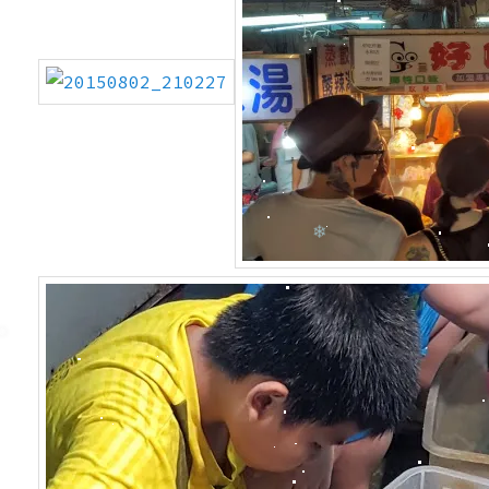
❄
❅
❆