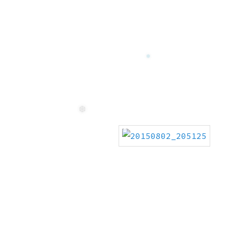
❄
❄
❆