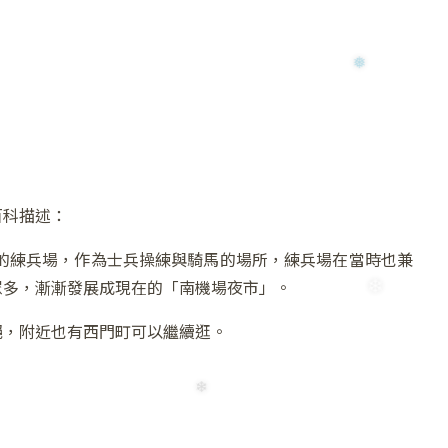
❄
百科描述：
的練兵場，作為士兵操練與騎馬的場所，練兵場在當時也兼
眾多，漸漸發展成現在的「南機場夜市」。
絕，附近也有西門町可以繼續逛。