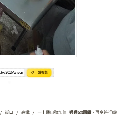
❅
📋 一鍵複製
y / 街口 / 高鐵 / 一卡通自動加值
通通5%回饋
、再享跨行轉