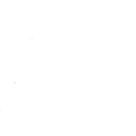
❅
❄
❄
❅