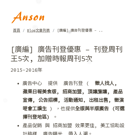
❄
❅
首頁
Blog文章列表
[廣編] 廣告刊登優惠 – ..
[廣編] 廣告刊登優惠 – 刊登周刊
❅
王5次, 加贈時報周刊5次
❄
2015-2016年
廣告中心 提供 廣告刊登 (
徵人找人,
❅
蘋果日報美食版, 招商加盟, 頂讓廉讓, 產品
❄
宣傳, 公告招標
, 活動通知, 出租出售,
徵演
唱會工讀生
) ，也提供
全版與半版廣告 (可選
擇刊登地區)
。
產品促銷 與 招商加盟 效果更佳, 美工協助設
❅
計稿樣, 廣告曝光, 帶入人潮。