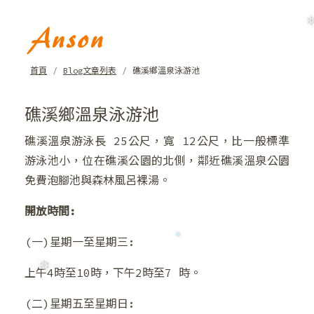
首頁
Blog文章列表
礁溪鄉溫泉泳游池
❄
礁溪鄉溫泉泳游池
礁溪溫泉游泳長 25公尺，寬 12公尺，比一般標準
游泳池小，位在礁溪公園的北側，鄰近礁溪溫泉公園
❅
免費泡腳池與森林風呂裸湯。
❅
開放時間:
(一)星期一至星期三:
上午4時至10時，下午2時至7 時。
(二)星期五至星期日: