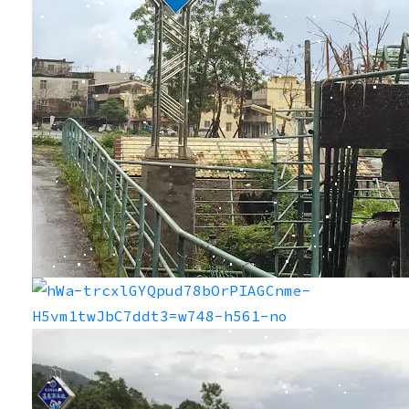
❆
❆
❆
❆