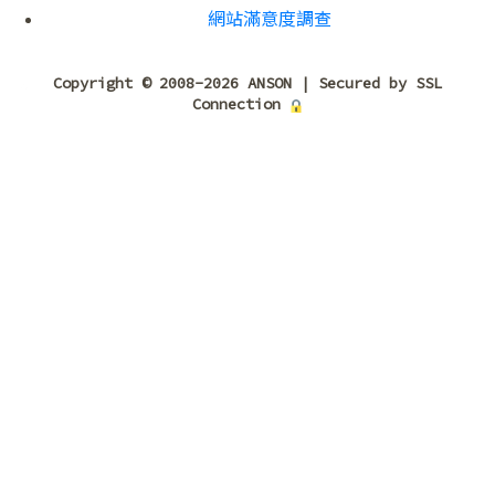
❄
❅
網站滿意度調查
Copyright © 2008-2026 ANSON | Secured by SSL
Connection
❅