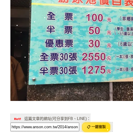
❆
❄
❅
❆
這篇文章的網址(可分享到FB、LINE)：
❅
📋 一鍵複製