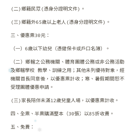
(二)鄉籍民眾(憑身分證明文件)。
❅
(三)鄉籍外65歲以上老人(憑身分證明文件)。
三、優惠票30元：
❄
（一）6歲以下幼兒（憑健保卡或戶口名簿）。
（二）鄉轄之公務機關、體育團體公務或非公務活動
❅
及鄉轄學校 教學、訓練之用；其他未列優待對象，經
機關首長同意後，以優惠票計收；寒、暑假期間恕不
受理團體優惠申請。
❅
(三)家長陪伴未滿12歲兒童入場，以優惠票計收。
四、全票、半票購滿整本（30張）以85折收費。
五、免費：