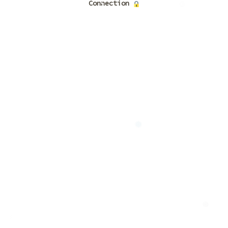
Connection
❆
❅
❄
❅
❅