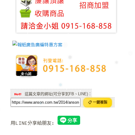
❄
❆
❆
❆
❅
這篇文章的網址(可分享到FB、LINE)：
❄
📋 一鍵複製
用LINE分享給朋友:
❅
❆