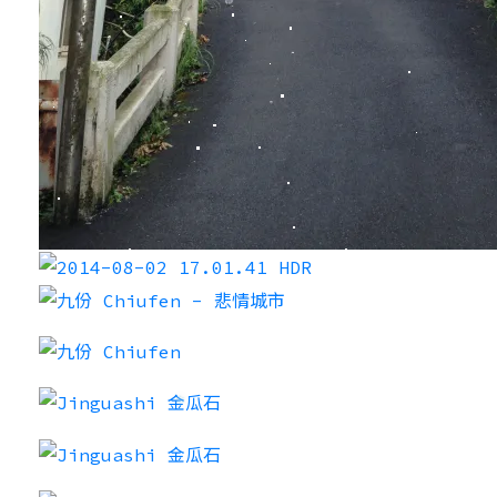
❄
❆
❄