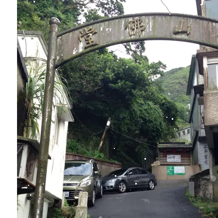
❅
❆
❄