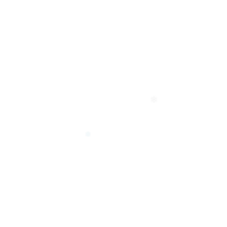
❅
❆
❄
❄