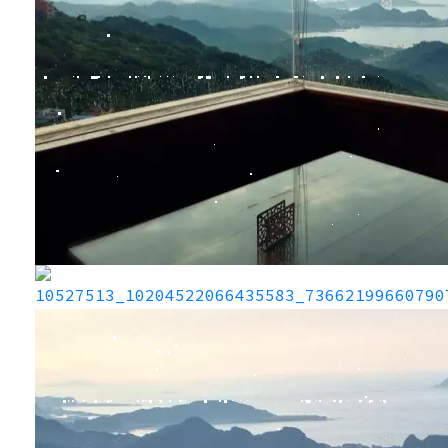
❄
❆
❄