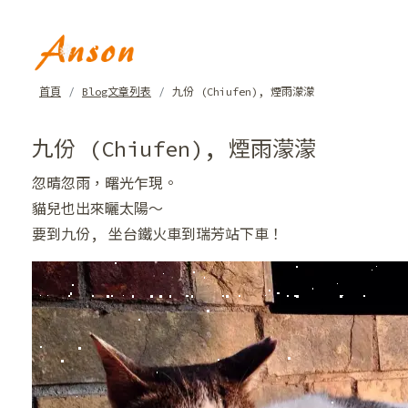
❅
❄
首頁
Blog文章列表
九份 (Chiufen), 煙雨濛濛
九份 (Chiufen), 煙雨濛濛
忽晴忽雨，曙光乍現。
貓兒也出來曬太陽～
❆
要到九份, 坐台鐵火車到瑞芳站下車！
❆