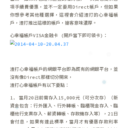
❄
項手續費優惠，並不一定要用Direct帳戶，但如果
❆
你想參考其他種選擇，這裡會介紹渣打的心幸福帳
戶，渣打推出這樣的帳戶，搶客意味濃厚。
心幸福帳戶VISA金融卡 (開戶當下即可領卡)：
渣打心幸福帳戶的網銀平台即為既有的網銀平台，並
沒有像Direct那樣切分開來，
❆
❅
渣打心幸福帳戶有以下要點：
1. 當月20日前需存入15,000元（可分次存）（新
❆
資金包含：行外匯入、行外轉帳、臨櫃現金存入、臨
櫃他行支票存入、薪資轉帳、存款機存入等），21日
會付息，如果有達此標準，當月才有優惠存款利率