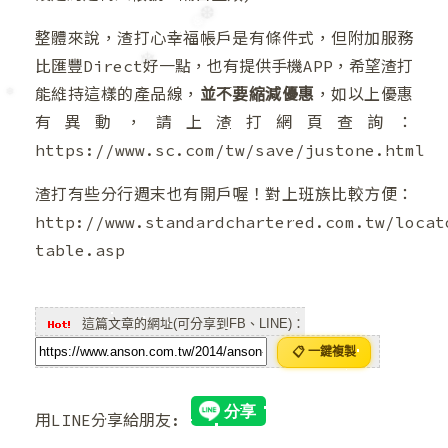
❅
整體來說，渣打心幸福帳戶是有條件式，但附加服務
比匯豐Direct好一點，也有提供手機APP，希望渣打
能維持這樣的產品線，
並不要縮減優惠
，如以上優惠
❆
❅
有異動，請上渣打網頁查詢：
https://www.sc.com/tw/save/justone.html
❄
渣打有些分行週末也有開戶喔！對上班族比較方便：
❅
http://www.standardchartered.com.tw/locat
table.asp
這篇文章的網址(可分享到FB、LINE)：
📋 一鍵複製
用LINE分享給朋友: