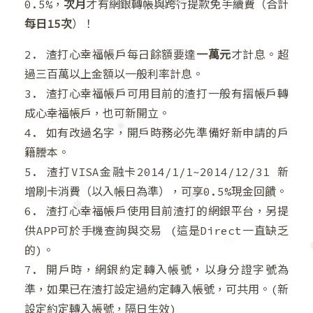
0.5%，
次月
才有網銀轉帳與跨行提款免手續費（合計
每日15次
）！
❆
❄
2. 渣打心幸福帳戶每日餘額要達
一萬元
才計息。超
過三百萬以上金額以一般利率計息。
❆
❄
3. 渣打心幸福帳戶可用目前的渣打一般有摺帳戶轉
成心幸福帳戶，也可新開立。
4. 如有改過名字，開戶時務必先準備好新申請的戶
籍謄本。
5. 渣打VISA金融卡2014/1/1~2014/12/31 新
❅
增刷卡消費（以入帳日為準），可享0.5%現金回饋。
6. 渣打心幸福帳戶使用目前渣打的網銀平台，另提
供APP可於手機查詢與交易 (這是Direct一直缺乏
的)。
❄
7. 開戶時，網銀約定轉入帳號，以身分證字號為
準，如果已在渣打設定過約定轉入帳號，可共用。(新
❄
設定約定轉入帳號，隔日生效)