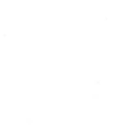
❄
❆
❅
❆
❅
❄