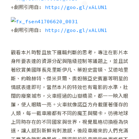
↑劇照引用自:
http://goo.gl/xALUN1
❅
↑劇照引用自:
http://goo.gl/xALUN1
❆
觀看本片時暫且放下邏輯判斷的思考，專注在影片本
❄
身所要表達的資源分配與階級控制等議題上，並且試
著欣賞美國隊長克里斯伊凡、蒂妲史雲頓、艾德哈里
斯、約翰赫特、傑米貝爾、奧妲薇亞史賓塞等明星的
情感表達即可，當然本片的特效也有電影的水準，壯
闊的廢棄城市，火車經過的山嶽橋梁，都一一映入眼
簾，使人眼睛一亮。火車就像諾亞方舟載運著僅存的
人類，每一截車廂都有不同的魔王與關卡，彷彿地球
上同時存在的不同國家與世界，視覺風格切換極為快
速，讓人感到新鮮有刺激感，後段車廂來的人們充滿
❄