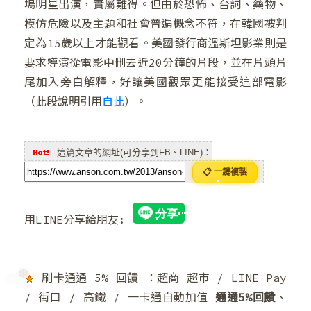
塢明星出演，實屬難得。但由於恐怖、台詞、藥物、
模仿危險以及主題和社會普遍概念不符，在韓國被判
定為15歲以上才能觀看。美國發行商溫斯坦影業則是
❅
❆
要求導演從電影中刪去近20分鐘的片段，並在片頭片
尾加入旁白解釋，好讓美國觀眾更能接受這部電影
（此段說明引用
自此
）。
❆
❅
這篇文章的網址(可分享到FB、LINE)：
📋 一鍵複製
用LINE分享給朋友:
刷卡通通 5% 回饋 ：超商 超市 / LINE Pay
/ 街口 / 高鐵 / 一卡通自動加值
通通5%回饋
、