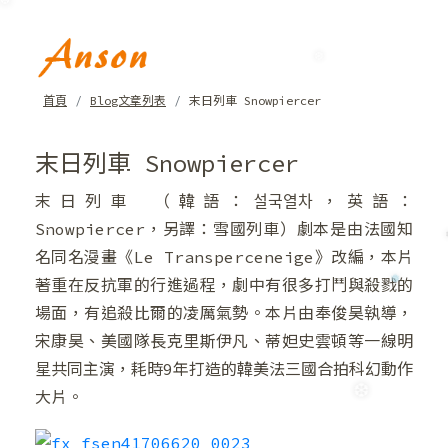
❄
❄
首頁
Blog文章列表
末日列車 Snowpiercer
末日列車 Snowpiercer
末日列車 （韓語：설국열차，英語：
❆
Snowpiercer，另譯：雪國列車）劇本是由法國知
❆
名同名漫畫《Le Transperceneige》改編，本片
著重在反抗軍的行進過程，劇中有很多打鬥與殺戮的
場面，有追殺比爾的凌厲氣勢。本片由奉俊昊執導，
宋康昊、美國隊長克里斯伊凡、蒂妲史雲頓等一線明
星共同主演，耗時9年打造的韓美法三國合拍科幻動作
大片。