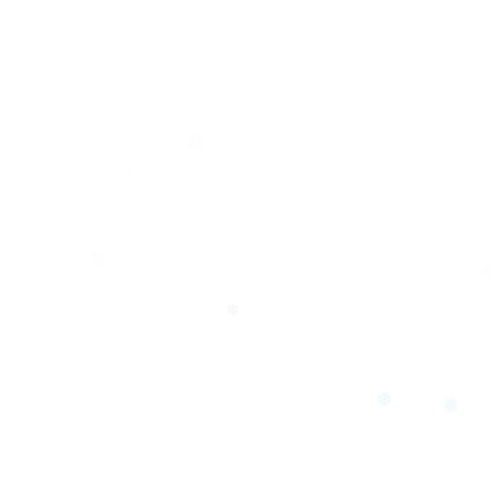
❅
❅
❄
❅