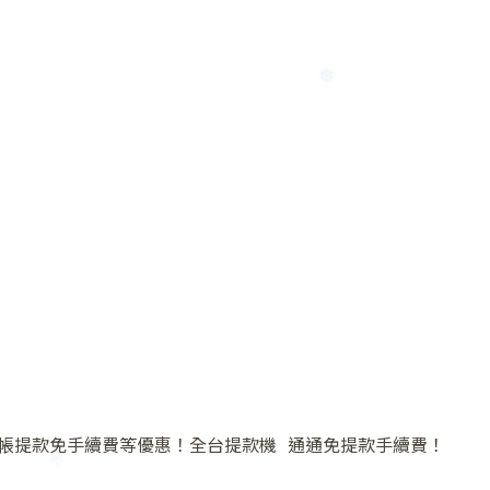
❄
❄
❅
帳提款免手續費等優惠！全台提款機 通通免提款手續費！