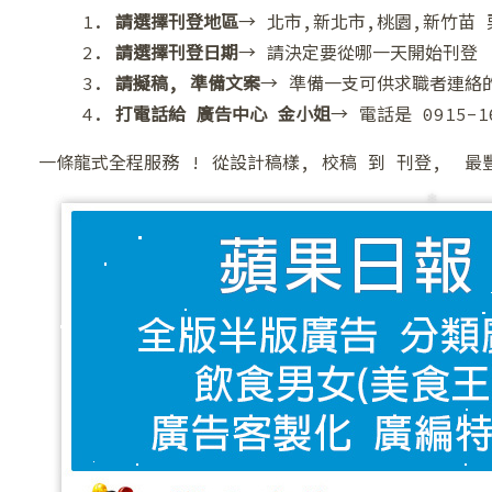
1.
請選擇刊登地區
→ 北市,新北市,桃園,新竹苗 
2.
請選擇刊登日期
→ 請決定要從哪一天開始刊登
3.
請擬稿, 準備文案
→ 準備一支可供求職者連絡的
4.
打電話給 廣告中心 金小姐
→ 電話是 0915-1
一條龍式全程服務 ! 從設計稿樣, 校稿 到 刊登, 
❆
❄