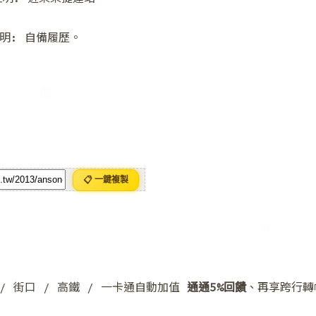
明: 自備履歷。
❅
📋 一鍵複製
y / 街口 / 高鐵 / 一卡通自動加值
通通5%回饋
、再享跨行轉