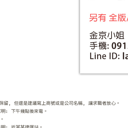
❆
❅
做保留, 但還是建議寫上商號或是公司名稱, 讓求職者放心。
寫明: 下午幾點後來電。
。
註明: 近某某捷運站。