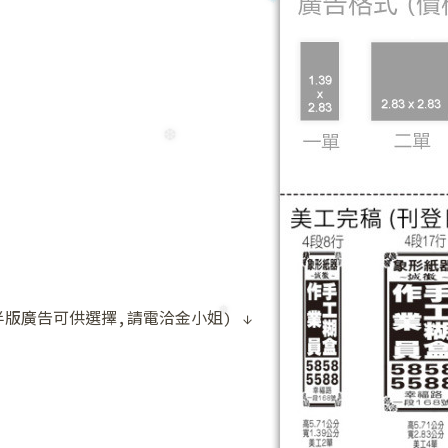
❆
廣告可供選擇,請電洽金小姐) ↓
❆