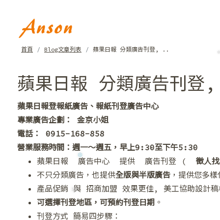
❆
首頁
Blog文章列表
蘋果日報 分類廣告刊登, ..
蘋果日報 分類廣告刊登,
蘋果日報登報紙廣告、報紙刊登廣告中心
專業廣告企劃： 金京小姐
❆
❆
電話： 0915-168-858
營業服務時間：週一～週五，早上9:30至下午5:30
蘋果日報 廣告中心 提供 廣告刊登 (
徵人找
不只分類廣告，也提供
全版與半版廣告
，提供您多樣
產品促銷 與 招商加盟 效果更佳, 美工協助設計稿
可選擇刊登地區，可預約刊登日期
。
刊登方式 簡易四步驟：