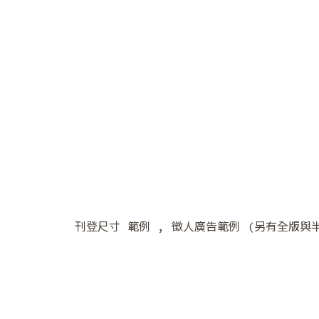
❅
刊登尺寸 範例 , 徵人廣告範例 (另有全版與半版