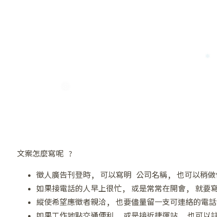
文案怎麼寫呢 ?
徵人廣告刊登時, 可以寫明 公司名稱, 也可以稍
如果接電話的人早上很忙, 或是常常在開會, 就要
縱使希望應徵者親洽, 也要儘量留一支可連絡的電話
如果工作地點交通便利, 或是接近捷運站, 也可以