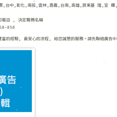
栗,台中,彰化,南投,雲林,嘉義,台南,高雄,屏東基 隆,宜 欄
❅
❆
電話 , 決定職務名稱
68-858
❄
最豐富的經驗, 最安心的流程, 給您誠懇的服務。請先聯絡廣告中
❄