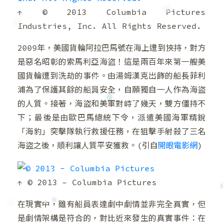
↑ © 2013 Columbia Pictures
❄
Industries, Inc. All Rights Reserved.
❅
2009年，美國貨輪阿拉巴馬號在海上遭到挾持，對方
❆
❄
是惡名昭彰的索馬利亞海盜！這是兩百年來第一艘美
❆
國貨輪遭到洗劫的事件。由湯姆漢克出飾的船長菲利
浦為了保護其餘的船員安全，自願獨自一人作為海盜
的人質。接著，海盜和美軍對峙了幾天，雙方僵持不
下；最後是由歐巴馬總統下令，派遣美國海軍精銳
「海豹」突擊隊執行救援任務，在狙擊手射殺了三名
❆
海盜之後，順利讓人質平安獲救。(引自
開眼電影網
)
↑ © 2013 – Columbia Pictures
在現實中，雖有船員表達劇中劇情並非完全真實，但
是劇情架構是符合的，對比近來發生的真實事件：在