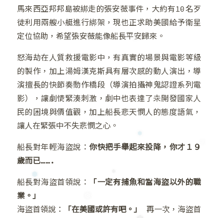
馬來西亞邦邦島被綁走的張安薇事件，大約有10名歹
❄
徒利用兩艘小艇進行綁架，現也正求助美國給予衛星
定位協助，希望張安薇能像船長平安歸來。
❅
怒海劫在人質救援電影中，有真實的場景與電影等級
的製作，加上湯姆漢克斯具有層次感的動人演出，導
演擅長的快節奏動作橋段（導演拍攝神鬼認證系列電
❆
影），讓劇情緊湊刺激，劇中也表達了未開發國家人
民的困境與價值觀，加上船長悲天憫人的態度語氣，
讓人在緊張中不失悲憫之心。
❅
船長對年輕海盜說：
你快把手舉起來投降，你才１９
歲而已…….
船長對海盜首領說：
「一定有捕魚和當海盜以外的職
業。」
❅
❄
海盜首領說：
「在美國或許有吧。」
再一次，海盜首