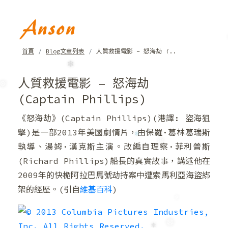
❆
首頁
Blog文章列表
人質救援電影 – 怒海劫 (..
❄
人質救援電影 – 怒海劫
(Captain Phillips)
❄
《怒海劫》(Captain Phillips)(港譯: 盜海狙
❅
擊)是一部2013年美國劇情片，由保羅·葛林葛瑞斯
執導、湯姆·漢克斯主演。改編自理察·菲利普斯
(Richard Phillips)船長的真實故事，講述他在
2009年的快桅阿拉巴馬號劫持案中遭索馬利亞海盜綁
❄
架的經歷。(引自
維基百科
)
❄